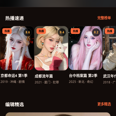
热播速递
完整榜单
热播
热播
热播
热播
8.6
9.4
8.2
台中档案篇 第2季
京都命运4 第1季
成都流年篇
武汉年
2025
·
新北
·
奇幻
2019
·
冲绳
·
剧情
2021
·
厦门
·
犯罪
2018
·
广
编辑精选
更多精选