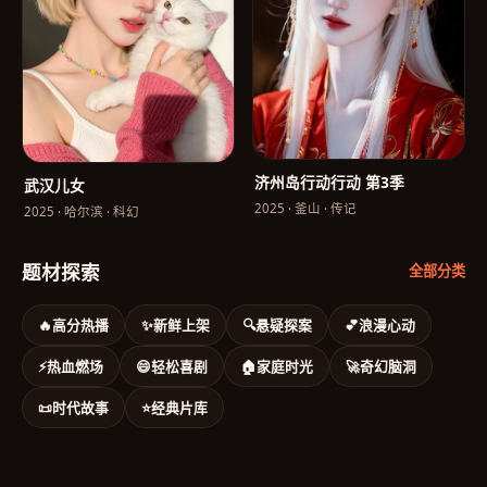
济州岛行动行动 第3季
武汉儿女
2025
·
釜山
·
传记
2025
·
哈尔滨
·
科幻
题材探索
全部分类
🔥
高分热播
✨
新鲜上架
🔍
悬疑探案
💕
浪漫心动
⚡
热血燃场
😄
轻松喜剧
🏠
家庭时光
🚀
奇幻脑洞
📜
时代故事
⭐
经典片库