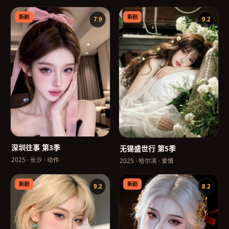
新剧
新剧
7.9
9.2
深圳往事 第3季
无锡盛世行 第5季
2025
·
长沙
·
动作
2025
·
哈尔滨
·
爱情
新剧
新剧
9.2
8.2