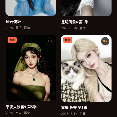
风云·苏州
昆明风云4 第3季
2025
·
厦门
·
剧情
2025
·
上海
·
爱情
新剧
新剧
8.5
9.2
宁波大秋霜9 第5季
重庆·长安 第3季
2025
·
西安
·
历史
2025
·
长沙
·
犯罪