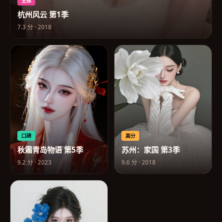
主推
杭州风云 第1季
7.3
分 ·
2018
口碑
高分
秋霜青岛物语 第5季
苏州：家国 第3季
9.2
分 ·
2023
9.6
分 ·
2018