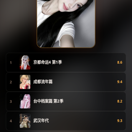
京都命运4 第1季
1
8.6
成都流年篇
2
9.4
台中档案篇 第2季
3
8.2
武汉年代
4
9.3